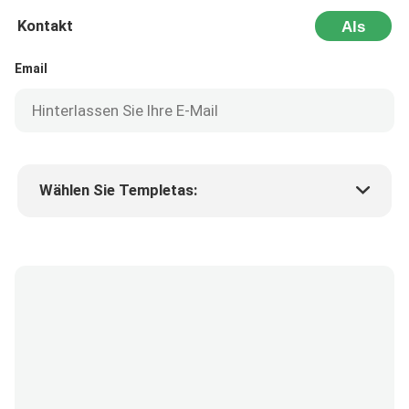
Kontakt
Als
Nächstes
Email
Wählen Sie Templetas:
Preis des Produkts
Min.order quantity
Fordern Sie Muster an
Mehr Details