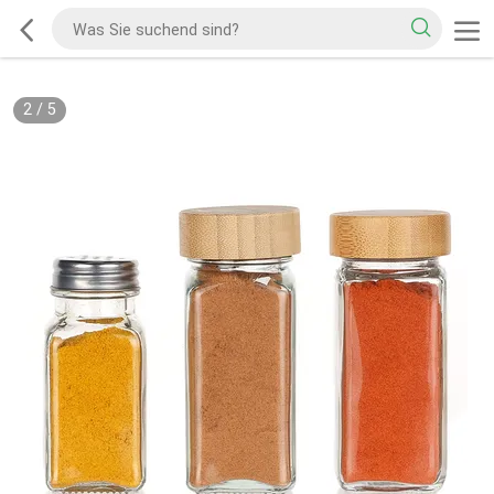
2
/
5