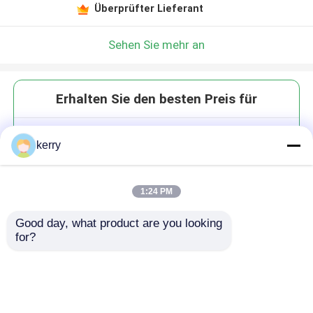
Überprüfter Lieferant
Sehen Sie mehr an
Erhalten Sie den besten Preis für
Glaskrüge mit Gewürzen
kerry
Speicherflaschen mit
klappbarem Trichter
Küchengerät
1:24 PM
Good day, what product are you looking 
for?
Fortsetzen