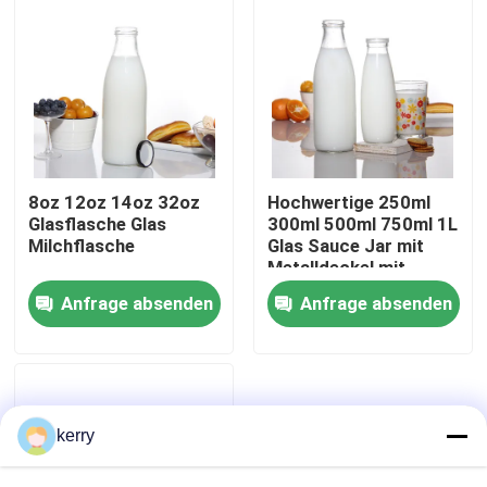
8oz 12oz 14oz 32oz
Hochwertige 250ml
Glasflasche Glas
300ml 500ml 750ml 1L
Milchflasche
Glas Sauce Jar mit
Metalldeckel mit
Plastikdeckel
Anfrage absenden
Anfrage absenden
Startseite
Produkte
kerry
Über uns