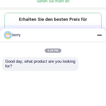
Sehen Sie mehr an
Erhalten Sie den besten Preis für
300 ml Whisky Schot
kerry
Trinkgläser Tasse Geschenk Set
bunt
5:26 PM
Good day, what product are you looking 
for?
Fortsetzen
Empfohlene Produkte