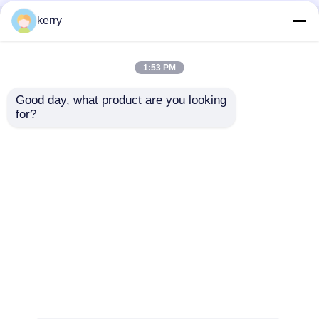
kerry
Startseite
Über uns
Kontakt
Desktop Site
Sitemap
Datenschutzrichtlinie
1:53 PM
Good day, what product are you looking 
Qualität
Glasflaschen
China Fabrik.Copyright ©
for?
2026 Anhui Idea Technology Imp & Exp Co., Ltd..
All Rights Reserved.
Startseite
Produkte
Über uns