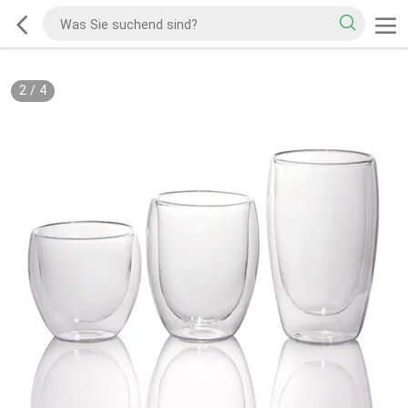
2
/
4