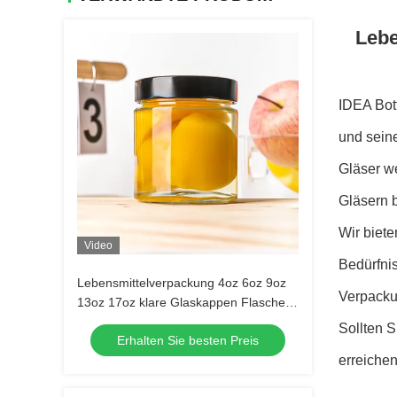
Lebe
IDEA Bott
und sein
Gläser we
Gläsern 
Wir biete
Video
Bedürfnis
Lebensmittelverpackung 4oz 6oz 9oz
Verpackun
13oz 17oz klare Glaskappen Flaschen
Vollset Frost Glasglasglas mit
Sollten S
Erhalten Sie besten Preis
Metalldeckel
erreichen