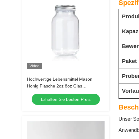
Spezif
Produ
Kapazi
Bewer
Paket
Video
Probe
Hochwertige Lebensmittel Mason
Honig Flasche 2oz 8oz Glas
Vorlau
Speicherglas mit Deckel
Erhalten Sie besten Preis
Besch
Unser Sor
Anwendba