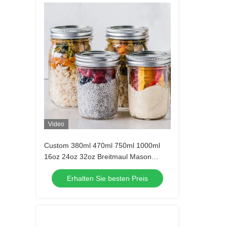
Video
Custom 380ml 470ml 750ml 1000ml
16oz 24oz 32oz Breitmaul Mason
Glasglasglas mit Deckel im Großhandel
Erhalten Sie besten Preis