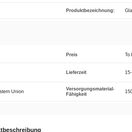
Produktbezeichnung:
Gl
Preis
To 
Lieferzeit
15-
Versorgungsmaterial-
estern Union
150
Fähigkeit
tbeschreibung