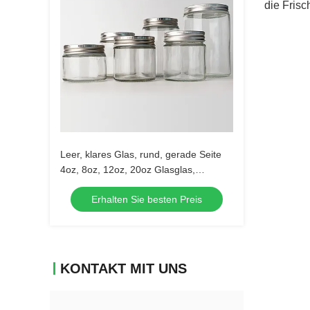
die Fris
Leer, klares Glas, rund, gerade Seite
4oz, 8oz, 12oz, 20oz Glasglas,
Lebensmittelbehälter mit tiefem
Erhalten Sie besten Preis
Metalldeckel
KONTAKT MIT UNS