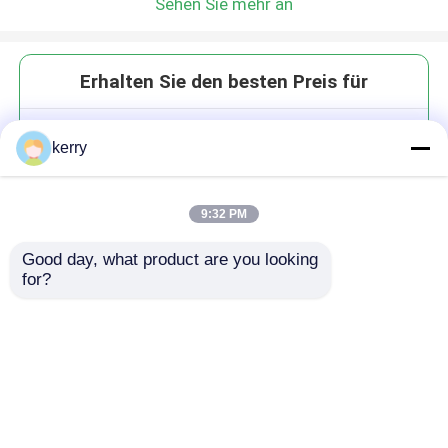
Sehen Sie mehr an
Erhalten Sie den besten Preis für
500 ml Borosilikat-Glas-
kerry
Kaffeeglas für Kaffeebohnen
und Küchenlager
9:32 PM
Good day, what product are you looking 
for?
Fortsetzen
Empfohlene Produkte