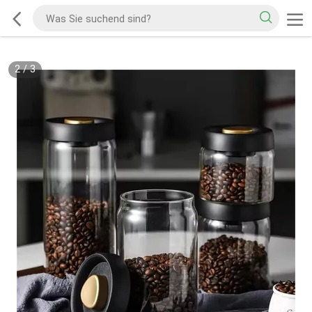
2
/
3